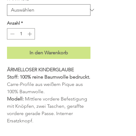
Anzahl
*
In den Warenkorb
ÄRMELLOSER KINDERGLAUBE
Stoff: 100% reine Baumwolle bedruckt.
Carre-Profile aus weißem Pique aus
100% Baumwolle.
Modell:
Mittlere vordere Befestigung
mit Knöpfen, zwei Taschen, geraffte
vordere gerade Passe. Interner
Ersatzknopf.
Das Kleidungsstück ist mit
Riemen an
den Schultern ausgestattet
, um es am