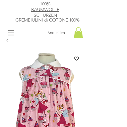
100%
BAUMWOLLE
SCHÜRZEN
GREMBIULINI di
​ COTONE 100%
Anmelden