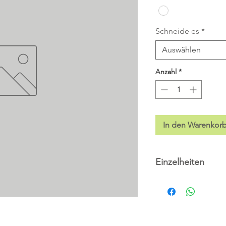
Schneide es
*
Auswählen
Anzahl
*
In den Warenkor
Einzelheiten
ZERTIFIZIERTES V
Stück 19,80