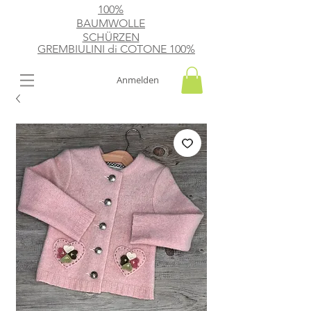
100%
BAUMWOLLE
SCHÜRZEN
GREMBIULINI di
​ COTONE 100%
Anmelden