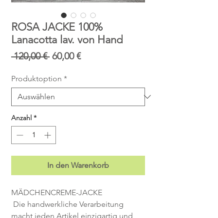
ROSA JACKE 100%
Lanacotta lav. von Hand
Standardpreis
Sale-
 120,00 € 
60,00 €
Preis
Produktoption
*
Anzahl
*
In den Warenkorb
MÄDCHENCREME-JACKE
 Die handwerkliche Verarbeitung 
macht jeden Artikel einzigartig und 