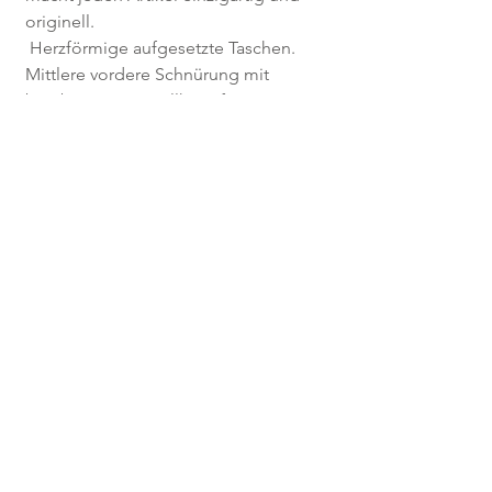
originell.
 Herzförmige aufgesetzte Taschen. 
Mittlere vordere Schnürung mit 
bearbeiteten Metallknöpfen.
 100% Lanacotta Strickwaren.
 Original Handstrickerei
FAQ
Privatsphäre
Verkaufsbedingungen
Versand & Rückgabe
Facebook
Kontakte
Händler
Alle Rechte vorbehalten für TECNOMADE