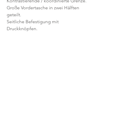
Kontrastierende / koordinierte Grenze.
Große Vordertasche in zwei Hälften
geteilt.
Seitliche Befestigung mit
Druckknöpfen.
Einzelheiten
Artikel zum Verkauf auch in unserem
Shop, bitte fragen Sie nach
Verfügbarkeit.
FAQ
Privatsphäre
Verkaufsbedingungen
Versand & Rückgabe
Facebook
Kontakte
Händler