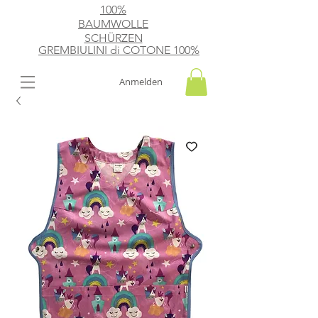
100%
BAUMWOLLE
SCHÜRZEN
GREMBIULINI di
​ COTONE 100%
Anmelden