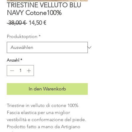
TRIESTINE VELLUTO BLU
NAVY Cotone100%
Standardpreis
Sale-
 38,00 € 
14,50 €
Preis
Produktoption
*
Anzahl
*
In den Warenkorb
Triestine in velluto di cotone 100%
Fascia elastica per una miglior
vestibilità e conformazione del piede.
Prodotto fatto a mano da Artigiano