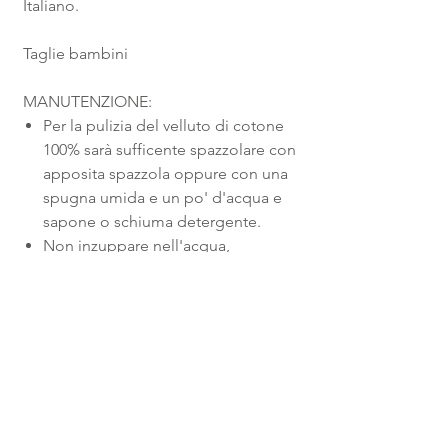
Italiano.
Taglie bambini
MANUTENZIONE:
Per la pulizia del velluto di cotone
100% sarà sufficente spazzolare con
apposita spazzola oppure con una
spugna umida e un po' d'acqua e
sapone o schiuma detergente.
Non inzuppare nell'acqua,
non lavare in lavatrice e utilizzare
ammorbidenti.
NOTE
100% Cotone.
Pantofola fresca, leggera, traspirante e
morbida.