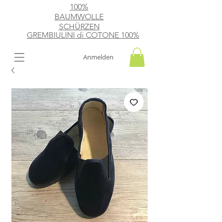
100%
BAUMWOLLE
SCHÜRZEN
GREMBIULINI di
​ COTONE 100%
Anmelden