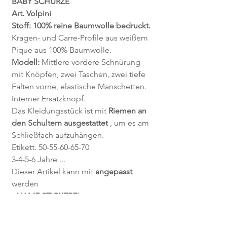
BABY SCHÜRZE
Art. Volpini
Stoff: 100% reine Baumwolle bedruckt.
Kragen- und Carre-Profile aus weißem
Pique aus 100% Baumwolle.
Modell:
Mittlere vordere Schnürung
mit Knöpfen, zwei Taschen, zwei tiefe
Falten vorne, elastische Manschetten.
Interner Ersatzknopf.
Das Kleidungsstück ist mit
Riemen an
den Schultern ausgestattet
, um es am
Schließfach aufzuhängen.
Etikett. 50-55-60-65-70
3-4-5-6 Jahre ...
Dieser Artikel kann mit
angepasst
werden
- NAME STICKEREI
- COD-ANWENDUNG
Wie macht man?