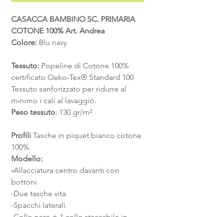
CASACCA BAMBINO SC. PRIMARIA
COTONE 100% Art. Andrea
Colore:
Blu navy
Tessuto:
Popeline di Cotone 100%
certificato Oeko-Tex® Standard 100
Tessuto sanforizzato per ridurre al
minimo i cali al lavaggio.
Peso tessuto
: 130 gr/m²
Profili
Tasche in piquet bianco cotone
100%.
Modello:
-
Allacciatura centro davanti con
bottoni
-Due tasche vita
-Spacchi laterali.
-Collo nero + 1 collo staccabile in