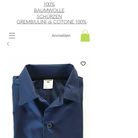
100%
BAUMWOLLE
SCHÜRZEN
GREMBIULINI di
​ COTONE 100%
Anmelden