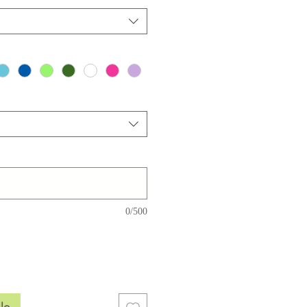
0/500
llo