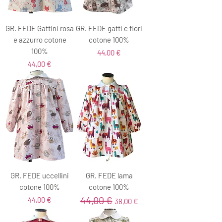
GR. FEDE Gattini rosa
GR. FEDE gatti e fiori
e azzurro cotone
cotone 100%
100%
Prezzo
44,00 €
Prezzo
44,00 €
GR. FEDE uccellini
GR. FEDE lama
cotone 100%
cotone 100%
44,00 €
Prezzo
Prezzo regolare
Prezzo scontato
44,00 €
38,00 €