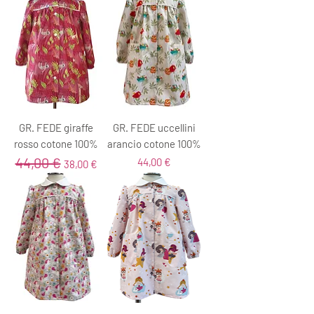
GR. FEDE giraffe
GR. FEDE uccellini
rosso cotone 100%
arancio cotone 100%
44,00 €
Prezzo regolare
Prezzo scontato
Prezzo
44,00 €
38,00 €