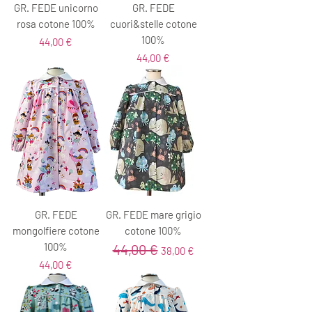
GR. FEDE unicorno
GR. FEDE
rosa cotone 100%
cuori&stelle cotone
100%
Prezzo
44,00 €
Prezzo
44,00 €
GR. FEDE
GR. FEDE mare grigio
mongolfiere cotone
cotone 100%
100%
44,00 €
Prezzo regolare
Prezzo scontato
38,00 €
Prezzo
44,00 €