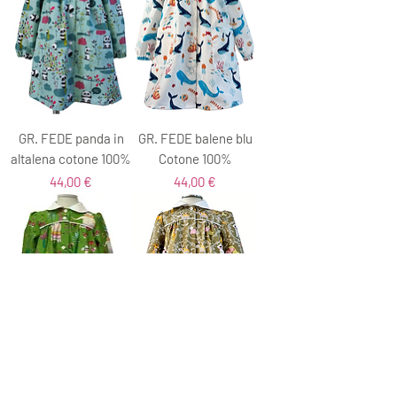
GR. FEDE panda in
GR. FEDE balene blu
altalena cotone 100%
Cotone 100%
Prezzo
Prezzo
44,00 €
44,00 €
GR. FEDE Dromedario
GR. FEDE abbracci