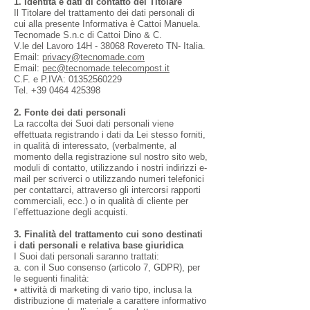
1. Identità e dati di contatto del Titolare
Il Titolare del trattamento dei dati personali di
cui alla presente Informativa è Cattoi Manuela.
Tecnomade S.n.c di Cattoi Dino & C.
V.le del Lavoro 14H - 38068 Rovereto TN- Italia.
Email:
privacy
@tecnomade.com
Email:
pec@tecnomade.telecompost.it
C.F. e P.IVA:
01352560229
Tel.
+39 0464 425398
2. Fonte dei dati personali
La raccolta dei Suoi dati personali viene
effettuata registrando i dati da Lei stesso forniti,
in qualità di interessato, (verbalmente, al
momento della registrazione sul nostro sito web,
moduli di contatto, utilizzando i nostri indirizzi e-
mail per scriverci o utilizzando numeri telefonici
per contattarci, attraverso gli intercorsi rapporti
commerciali, ecc.) o in qualità di cliente per
l’effettuazione degli acquisti.
3. Finalità del trattamento cui sono destinati
i dati personali e relativa base giuridica
I Suoi dati personali saranno trattati:
a. con il Suo consenso (articolo 7, GDPR), per
le seguenti finalità:
• attività di marketing di vario tipo, inclusa la
distribuzione di materiale a carattere informativo