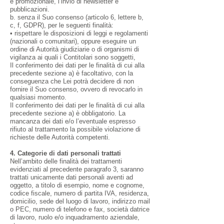
e promozionale, l’invio di newsletter e
pubblicazioni.
b. senza il Suo consenso (articolo 6, lettere b,
c, f, GDPR), per le seguenti finalità:
• rispettare le disposizioni di leggi e regolamenti
(nazionali o comunitari), oppure eseguire un
ordine di Autorità giudiziarie o di organismi di
vigilanza ai quali i Contitolari sono soggetti,
Il conferimento dei dati per le finalità di cui alla
precedente sezione a) è facoltativo, con la
conseguenza che Lei potrà decidere di non
fornire il Suo consenso, ovvero di revocarlo in
qualsiasi momento.
Il conferimento dei dati per le finalità di cui alla
precedente sezione a) è obbligatorio. La
mancanza dei dati e/o l’eventuale espresso
rifiuto al trattamento la possibile violazione di
richieste delle Autorità competenti.
4. Categorie di dati personali trattati
Nell’ambito delle finalità dei trattamenti
evidenziati al precedente paragrafo 3, saranno
trattati unicamente dati personali aventi ad
oggetto, a titolo di esempio, nome e cognome,
codice fiscale, numero di partita IVA, residenza,
domicilio, sede del luogo di lavoro, indirizzo mail
o PEC, numero di telefono e fax, società datrice
di lavoro, ruolo e/o inquadramento aziendale,