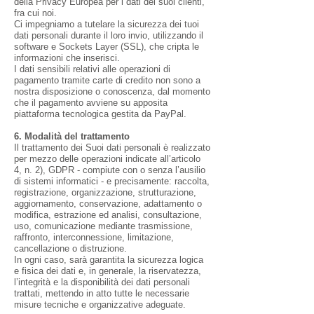
della Privacy Europea per i dati dei suoi clienti,
fra cui noi.
Ci impegniamo a tutelare la sicurezza dei tuoi
dati personali durante il loro invio, utilizzando il
software e Sockets Layer (SSL), che cripta le
informazioni che inserisci.
I dati sensibili relativi alle operazioni di
pagamento tramite carte di credito non sono a
nostra disposizione o conoscenza, dal momento
che il pagamento avviene su apposita
piattaforma tecnologica gestita da PayPal.
6. Modalità del trattamento
Il trattamento dei Suoi dati personali è realizzato
per mezzo delle operazioni indicate all’articolo
4, n. 2), GDPR - compiute con o senza l’ausilio
di sistemi informatici - e precisamente: raccolta,
registrazione, organizzazione, strutturazione,
aggiornamento, conservazione, adattamento o
modifica, estrazione ed analisi, consultazione,
uso, comunicazione mediante trasmissione,
raffronto, interconnessione, limitazione,
cancellazione o distruzione.
In ogni caso, sarà garantita la sicurezza logica
e fisica dei dati e, in generale, la riservatezza,
l’integrità e la disponibilità dei dati personali
trattati, mettendo in atto tutte le necessarie
misure tecniche e organizzative adeguate.