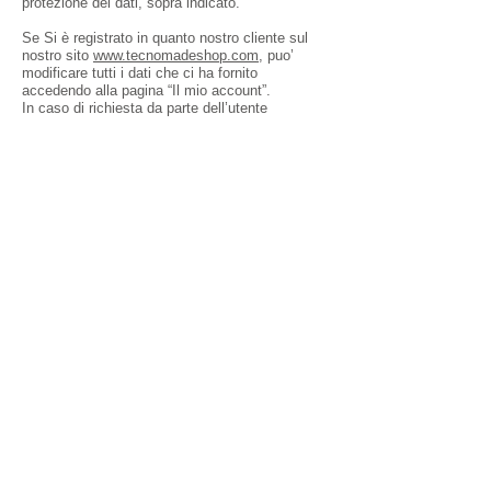
protezione dei dati, sopra indicato.
Se Si è registrato in quanto nostro cliente sul
nostro sito
www.tecnomadeshop.com
, puo’
modificare tutti i dati che ci ha fornito
accedendo alla pagina “Il mio account”.
In caso di richiesta da parte dell’utente
garantiamo il “Diritto all’oblio”, ovvero la totale
cancellazione di tutti i dati personali sul sito o
nella posta elettronica e in altri sistemi di
archiviazione.
Se ha chiesto l’iscrizione alla newsletter,
utilizzando il collegamento al piede della
newsletter ricevuta, può richiedere la
cancellazione del tuo indirizzo e-mail dalla
nostra mailing list.
9. Cookie
I Cookie sono piccoli file di testo che vengono
depositati sul vostro computer per ricordare le
attività e le preferenze scelte da voi e dal vostro
browser.
Questo sito utilizza Cookie tecnici per
mantenere le preferenze dell’utente e
memorizzare le informazioni del “carrello della
spesa”. Tali Cookie non richiedono la
preventiva approvazione dell’utente.
Non utilizziamo Cookie di Terze Parti, è