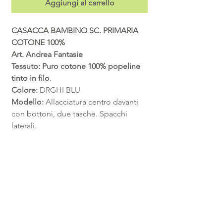
Aggiungi al carrello
CASACCA BAMBINO SC. PRIMARIA
COTONE 100%
Art. Andrea Fantasie
Tessuto: Puro cotone 100% popeline
tinto in filo.
Colore:
DRGHI BLU
Modello:
Allacciatura centro davanti
con bottoni, due tasche. Spacchi
laterali.
Bottone di scorta interno.
Tag. da 65 a 80
Anni da 6 a 9
FAQ