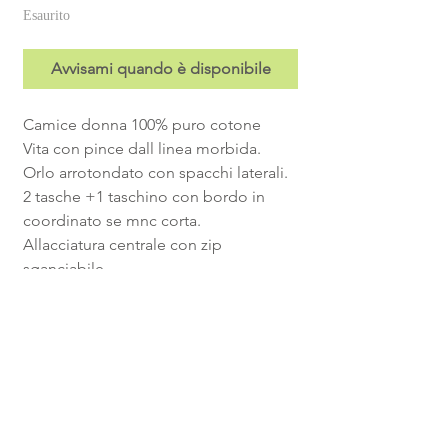
Esaurito
Avvisami quando è disponibile
Camice donna 100% puro cotone
Vita con pince dall linea morbida.
Orlo arrotondato con spacchi laterali.
2 tasche +1 taschino con bordo in
coordinato se mnc corta.
Allacciatura centrale con zip
sganciabile.
Details
Articoli in vendita anche presso il
nostro spaccio, prego chiedere la
disponibilità.
FAQ