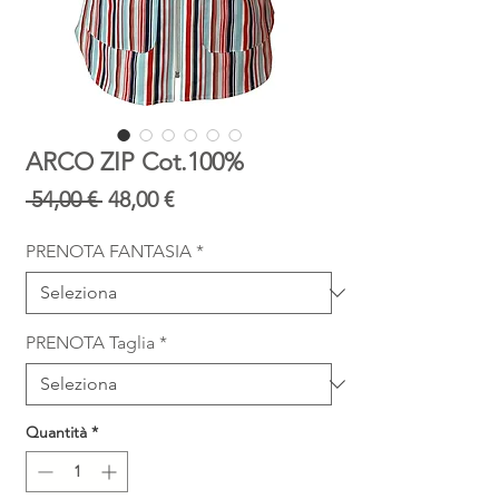
ARCO ZIP Cot.100%
Prezzo
Prezzo
 54,00 € 
48,00 €
regolare
scontato
PRENOTA FANTASIA
*
PRENOTA Taglia
*
Quantità
*