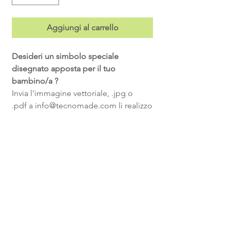
Aggiungi al carrello
Desideri un simbolo speciale
disegnato apposta per il tuo
bambino/a ?
Invia l'immagine vettoriale, .jpg o
.pdf a info@tecnomade.com li realizzo
uguali ai tuoi.
Non scordare di inidcare eventuali
colori se differenti dall'immagine.
FAQ
Privacy
Condizioni di vendita
Spedizioni & Resi