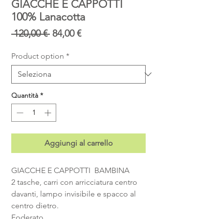
GIACCHE E CAPPOTTI
100% Lanacotta
Prezzo
Prezzo
 120,00 € 
84,00 €
regolare
scontato
Product option
*
Quantità
*
Aggiungi al carrello
GIACCHE E CAPPOTTI  BAMBINA
2 tasche, carri con arricciatura centro 
davanti, lampo invisibile e spacco al 
centro dietro. 
Foderato.