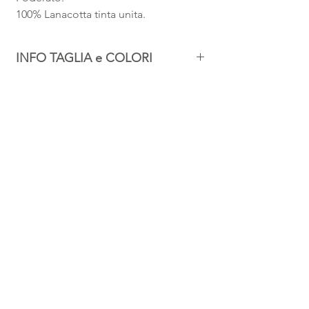
100% Lanacotta tinta unita.
INFO TAGLIA e COLORI
Scrivi a info@tecnomade.com
per conoscere le misure e le
disponibilità colori.
FAQ
Privacy
Condizioni di vendita
Spedizioni & Resi
facebook
Contatti
Rivenditori
Tutti i diritti riservati a TECNOMADE S.n.c.