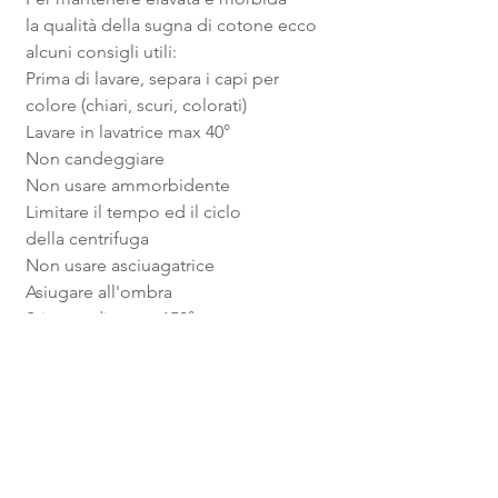
la qualità della sugna di cotone ecco
alcuni consigli utili:
Prima di lavare, separa i capi per
colore (chiari, scuri, colorati)
Lavare in lavatrice max 40°
Non candeggiare
Non usare ammorbidente
Limitare il tempo ed il ciclo
della centrifuga
Non usare asciuagatrice
Asiugare all'ombra
Stiro medio max 150°
RICAMA il nome.
AGGIUNGI
il ricamo del nome in
centro al bavaglino. Scegli il carattere,
il colore ed indicami il nome della tua